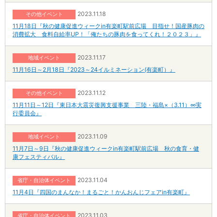
2023.11.18
その他イベント
11月18日『秋の健康促進ウィークin有楽町駅前広場 目指せ！国産豚肉の
消費拡大 食料自給率UP！「俺たちの豚肉を食ってくれ！２０２３」』
2023.11.17
地域イベント
11月16日～2月18日『2023～24イルミネーション(有楽町）』
2023.11.12
その他イベント
11月11日～12日『東日本大震災復興支援事業 三陸・福島×（3.11）∞実
行委員会』
2023.11.09
地域イベント
11月7日～9日『秋の健康促進ウィークin有楽町駅前広場 秋の食育・健
康フェスティバル』
2023.11.04
省庁・自治体イベント
11月4日『四国のまんなか！まるごと！かんおんじフェアin有楽町』
2023.11.03
省庁・自治体イベント