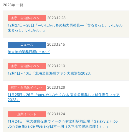
2023年 一覧
2023.12.28
省庁・自治体イベント
12月27日～28日『―いしかわ冬の魅力再発見―「寄るまっし、いしかわ
来まっし、いしかわ」』
2023.12.15
ニュース
年末年始業務日程について
2023.12.10
省庁・自治体イベント
12月1日～10日『北海道別海町ファン大感謝祭2023』
2023.11.26
省庁・自治体イベント
11月25日～26日『知れば住みたくなる 東京多摩島しょ移住定住フェア
2023』
2023.11.24
企業イベント
11月24日『秋の健康促進ウィークin 有楽町駅前広場「Galaxy Z Flip5
Join the flip side #Galaxy日本一周（スマホで健康管理！）」』