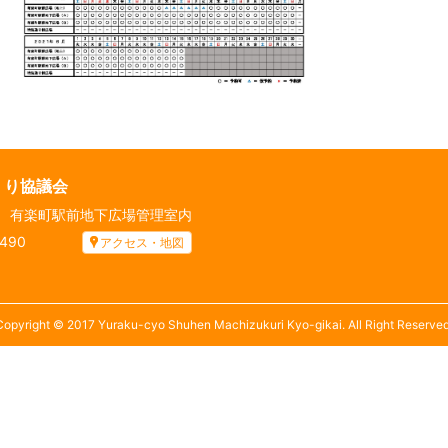
くり協議会
先
有楽町駅前地下広場管理室内
5490
アクセス・地図
Copyright © 2017 Yuraku-cyo Shuhen Machizukuri Kyo-gikai. All Right Reserved